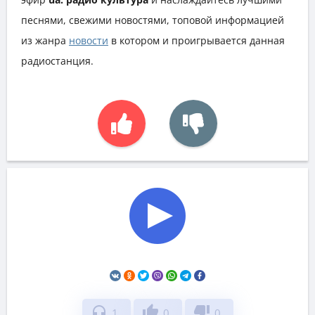
песнями, свежими новостями, топовой информацией
из жанра
новости
в котором и проигрывается данная
радиостанция.
headphones
thumb_up
thumb_down
1
0
0