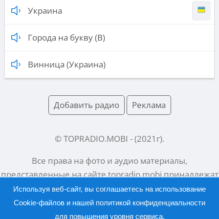
Украина
Города на букву (В)
Винница (Украина)
Добавить радио
Реклама
© TOPRADIO.MOBI
- (
2021
г).
Все права на фото и аудио материалы,
представленные на сайте
topradio.mobi
принадлежат
их законным владельцам.
Используя веб-сайт, вы соглашаетесь на использование
Cookie-файлов и нашей
политикой конфиденциальности
для повышения уровня сервиса.