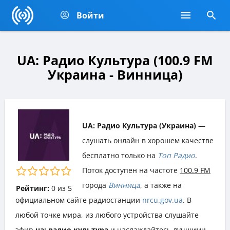
Войти
UA: Радио Культура (100.9 FM
Украина - Винница)
UA: Радио Культура (Украина)
—
слушать онлайн в хорошем качестве
бесплатно только на
Топ Радио
.
Поток доступен на частоте
100.9 FM
города
Винница
, а также на
Рейтинг:
0
из
5
официальном сайте радиостанции
nrcu.gov.ua
. В
любой точке мира, из любого устройства слушайте
эфир
ua: радио культура
и наслаждайтесь лучшими