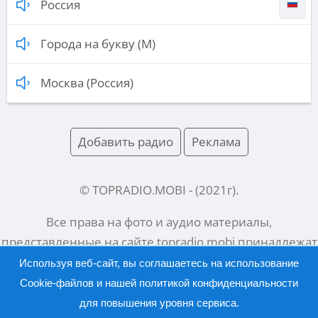
Россия
Города на букву (М)
Москва (Россия)
Добавить радио
Реклама
© TOPRADIO.MOBI
- (
2021
г).
Все права на фото и аудио материалы,
представленные на сайте
topradio.mobi
принадлежат
их законным владельцам.
Используя веб-сайт, вы соглашаетесь на использование
Cookie-файлов и нашей
политикой конфиденциальности
для повышения уровня сервиса.