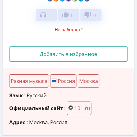
headphones
thumb_up
thumb_down
1
0
0
Не работает?
Добавить в избранное
Разная музыка
Россия
Москва
Язык
: Русский
Официальный сайт
:
101.ru
Адрес
:
Москва, Россия