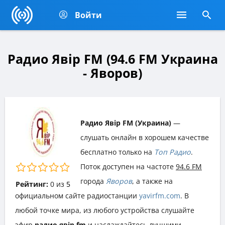
Войти
Радио Явір FM (94.6 FM Украина
- Яворов)
Радио Явір FM (Украина)
—
слушать онлайн в хорошем качестве
бесплатно только на
Топ Радио
.
Поток доступен на частоте
94.6 FM
города
Яворов
, а также на
Рейтинг:
0
из
5
официальном сайте радиостанции
yavirfm.com
. В
любой точке мира, из любого устройства слушайте
эфир
радио явір fm
и наслаждайтесь лучшими