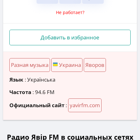
Не работает?
Добавить в избранное
Разная музыка
Украина
Яворов
Язык
: Українська
Частота
: 94.6 FM
Официальный сайт
:
yavirfm.com
Радио Явір FM в социальных сетях