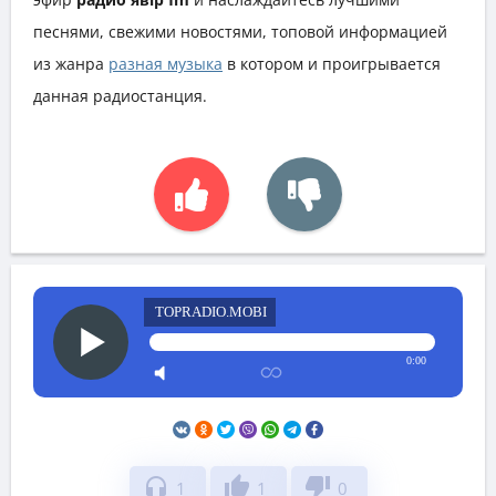
песнями, свежими новостями, топовой информацией
из жанра
разная музыка
в котором и проигрывается
данная радиостанция.
TOPRADIO.MOBI
0:00
headphones
thumb_up
thumb_down
1
1
0