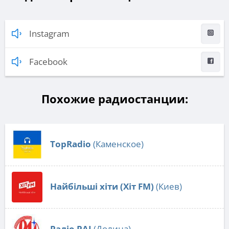
Instagram
Facebook
Похожие радиостанции:
TopRadio
(Каменское)
Найбільші хіти (Хіт FM)
(Киев)
Радіо РАІ
(Долина)