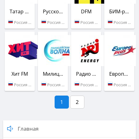
Татар Радиосы
Русское Радио
DFM
БИМ-радио
Россия (97.7 FM)
Россия (101.4 FM)
Россия (102.5 FM)
Россия (104.6 FM)
Хит FM
Милицейская Волна
Радио ENERGY
Европа Плюс
Россия (105.2 FM)
Россия (106.1 FM)
Россия (107.4 FM)
Россия (91.4 FM)
1
2
Главная