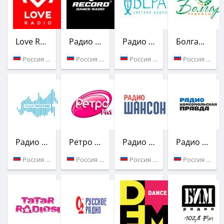
Love Radio
Радио Рекорд
Радио Вера
Болгар Радиосы
Россия (99.2 FM)
Россия (105.6 FM)
Россия (99.6 FM)
Россия (92.9 FM)
Радио России
Ретро FM
Радио Шансон
Радио Комсомольская Правда
Россия (103.9 FM)
Россия (95.0 FM)
Россия (96.7 FM)
Россия (97.2 FM)