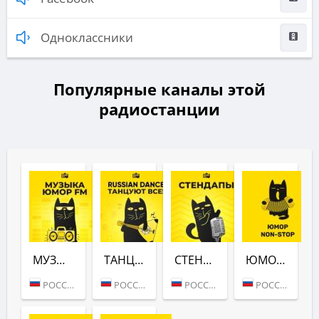
Одноклассники
Популярные каналы этой
радиостанции
МУЗЫКА (ЮМОР FM)
ТАНЦУЮТ ВСЕ! (ЮМОР FM)
СТЕНДАПЫ (ЮМОР FM)
ЮМОР NON-STOP (ЮМОР FM)
РОССИЯ (МОСКВА)
РОССИЯ (МОСКВА)
РОССИЯ (МОСКВА)
РОССИЯ (МОСКВА)