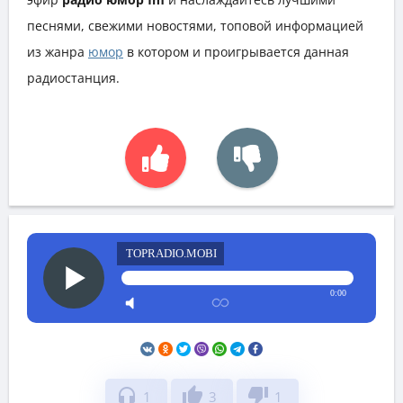
песнями, свежими новостями, топовой информацией
из жанра
юмор
в котором и проигрывается данная
радиостанция.
TOPRADIO.MOBI
0:00
headphones
thumb_up
thumb_down
1
3
1