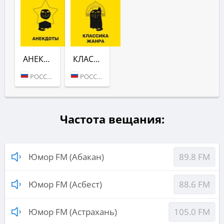
АНЕКДОТЫ (ЮМОР FM)
КЛАССИКА ЖАНРА (ЮМОР FM)
РОССИЯ (МОСКВА)
РОССИЯ (МОСКВА)
Частота вещания:
Юмор FM (Абакан)
89.8 FM
Юмор FM (Асбест)
88.6 FM
Юмор FM (Астрахань)
105.0 FM