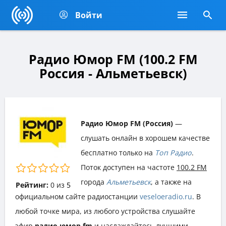
Войти
Радио Юмор FM (100.2 FM
Россия - Альметьевск)
Радио Юмор FM (Россия)
—
слушать онлайн в хорошем качестве
бесплатно только на
Топ Радио
.
Поток доступен на частоте
100.2 FM
города
Альметьевск
, а также на
Рейтинг:
0
из
5
официальном сайте радиостанции
veseloeradio.ru
. В
любой точке мира, из любого устройства слушайте
эфир
радио юмор fm
и наслаждайтесь лучшими