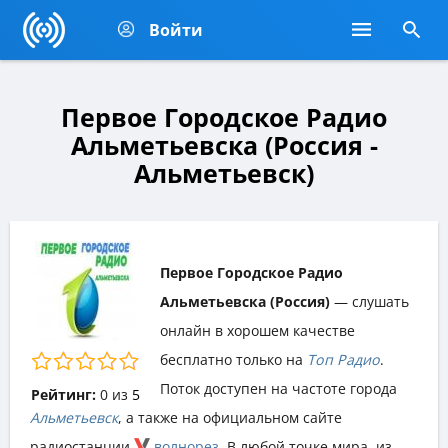
Войти
Первое Городское Радио
Альметьевска (Россия -
Альметьевск)
Первое Городское Радио
Альметьевска (Россия)
— слушать
онлайн в хорошем качестве
бесплатно только на
Топ Радио
.
Поток доступен на частоте города
Рейтинг:
0
из
5
Альметьевск
, а также на официальном сайте
радиостанции
волнорез
. В любой точке мира, из