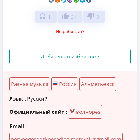
headphones
thumb_up
thumb_down
1
21
0
Не работает?
Добавить в избранное
Разная музыка
Россия
Альметьевск
Язык
: Русский
Официальный сайт
:
волнорез
Email
:
pervoegorodskoeradioalmetevsk@gmail.com