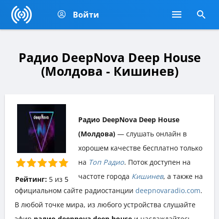
Войти
Радио DeepNova Deep House
(Молдова - Кишинев)
Радио DeepNova Deep House
(Молдова)
— слушать онлайн в
хорошем качестве бесплатно только
на
Топ Радио
. Поток доступен на
частоте города
Кишинев
, а также на
Рейтинг:
5
из
5
официальном сайте радиостанции
deepnovaradio.com
.
В любой точке мира, из любого устройства слушайте
эфир
радио deepnova deep house
и наслаждайтесь