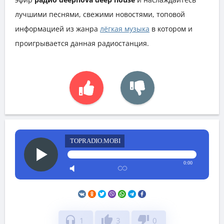
лучшими песнями, свежими новостями, топовой
информацией из жанра
лёгкая музыка
в котором и
проигрывается данная радиостанция.
TOPRADIO.MOBI
0:00
headphones
thumb_up
thumb_down
1
3
0