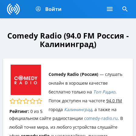
Войти
Comedy Radio (94.0 FM Россия -
Калининград)
Comedy Radio (Россия)
— слушать
онлайн в хорошем качестве
бесплатно только на
Топ Радио
.
Поток доступен на частоте
94.0 FM
города
Калининград
, а также на
Рейтинг:
0
из
5
официальном сайте радиостанции
comedy-radio.ru
. В
любой точке мира, из любого устройства слушайте
эфир
comedy radio
и наслаждайтесь лучшими