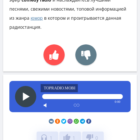
песнями, свежими новостями, топовой информацией
из жанра
юмор
в котором и проигрывается данная
радиостанция.
TOPRADIO.MOBI
0:00
headphones
thumb_up
thumb_down
1
1
0