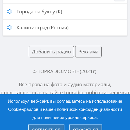
Города на букву (К)
Калининград (Россия)
Добавить радио
Реклама
© TOPRADIO.MOBI
- (
2021
г).
Все права на фото и аудио материалы,
представленные на сайте
topradio.mobi
принадлежат
их законным владельцам.
Используя веб-сайт, вы соглашаетесь на использование
Cookie-файлов и нашей
политикой конфиденциальности
для повышения уровня сервиса.
Русский |
English