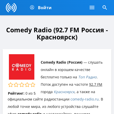
Войти
Comedy Radio (92.7 FM Россия -
Красноярск)
Comedy Radio (Россия)
— слушать
онлайн в хорошем качестве
бесплатно только на
Топ Радио
.
Поток доступен на частоте
92.7 FM
города
Красноярск
, а также на
Рейтинг:
0
из
5
официальном сайте радиостанции
comedy-radio.ru
. В
любой точке мира, из любого устройства слушайте
эфир
comedy radio
и наслаждайтесь лучшими