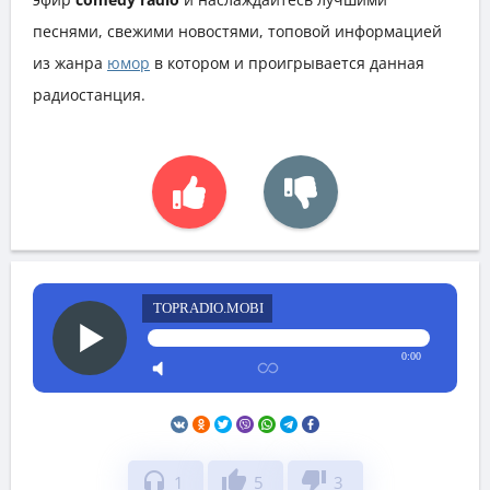
песнями, свежими новостями, топовой информацией
из жанра
юмор
в котором и проигрывается данная
радиостанция.
TOPRADIO.MOBI
0:00
headphones
thumb_up
thumb_down
1
5
3