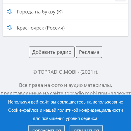
Города на букву (К)
Красноярск (Россия)
Добавить радио
Реклама
© TOPRADIO.MOBI
- (
2021
г).
Все права на фото и аудио материалы,
представленные на сайте
topradio.mobi
принадлежат
их законным владельцам.
Используя веб-сайт, вы соглашаетесь на использование
Cookie-файлов и нашей
политикой конфиденциальности
для повышения уровня сервиса.
Русский |
English