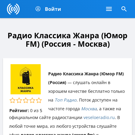
Войти
Радио Классика Жанра (Юмор
FM) (Россия - Москва)
Радио Классика Жанра (Юмор FM)
(Россия)
— слушать онлайн в
хорошем качестве бесплатно только
на
Топ Радио
. Поток доступен на
частоте города
Москва
, а также на
Рейтинг:
0
из
5
официальном сайте радиостанции
veseloeradio.ru
. В
любой точке мира, из любого устройства слушайте
эфир
радио классика жанра (юмор fm)
и