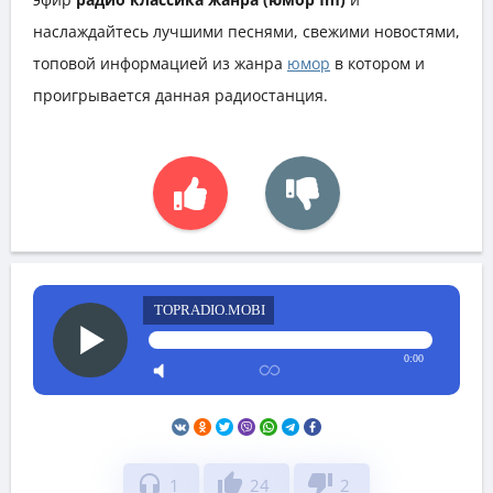
наслаждайтесь лучшими песнями, свежими новостями,
топовой информацией из жанра
юмор
в котором и
проигрывается данная радиостанция.
TOPRADIO.MOBI
0:00
headphones
thumb_up
thumb_down
1
24
2