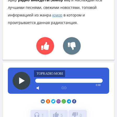
лучшими песнями, свежими новостями, топовой
информацией из жанра
юмор
в котором и
проигрывается данная радиостанция.
TOPRADIO.MOBI
0:00
headphones
thumb_up
thumb_down
1
5
0