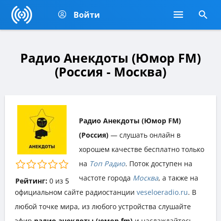
Войти
Радио Анекдоты (Юмор FM)
(Россия - Москва)
Радио Анекдоты (Юмор FM)
(Россия)
— слушать онлайн в
хорошем качестве бесплатно только
на
Топ Радио
. Поток доступен на
частоте города
Москва
, а также на
Рейтинг:
0
из
5
официальном сайте радиостанции
veseloeradio.ru
. В
любой точке мира, из любого устройства слушайте
эфир
радио анекдоты (юмор fm)
и наслаждайтесь