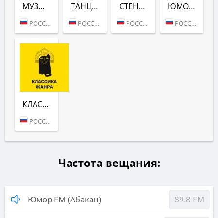
МУЗЫКА (ЮМОР FM)
ТАНЦУЮТ ВСЕ! (ЮМОР FM)
СТЕНДАПЫ (ЮМОР FM)
ЮМОР NON-STOP (ЮМОР FM)
РОССИЯ (МОСКВА)
РОССИЯ (МОСКВА)
РОССИЯ (МОСКВА)
РОССИЯ (МОСКВА)
КЛАССИКА ЖАНРА (ЮМОР FM)
РОССИЯ (МОСКВА)
Частота вещания:
Юмор FM (Абакан)
89.8 FM