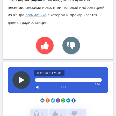
песнями, свежими новостями, топовой информацией
из жанра
поп-музыка
в котором и проигрывается
данная радиостанция.
TOPRADIO.MOBI
0:00
headphones
thumb_up
thumb_down
1
3
1