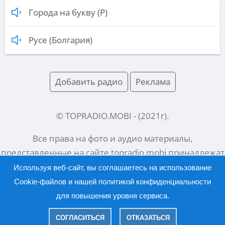
Города на букву (Р)
Русе (Болгария)
Добавить радио
Реклама
© TOPRADIO.MOBI
- (
2021
г).
Все права на фото и аудио материалы,
представленные на сайте
topradio.mobi
принадлежат
их законным владельцам.
Используя веб-сайт, вы соглашаетесь на использование
Cookie-файлов и нашей
политикой конфиденциальности
для повышения уровня сервиса.
Русский |
English
СОГЛАСИТЬСЯ
ОТКАЗАТЬСЯ