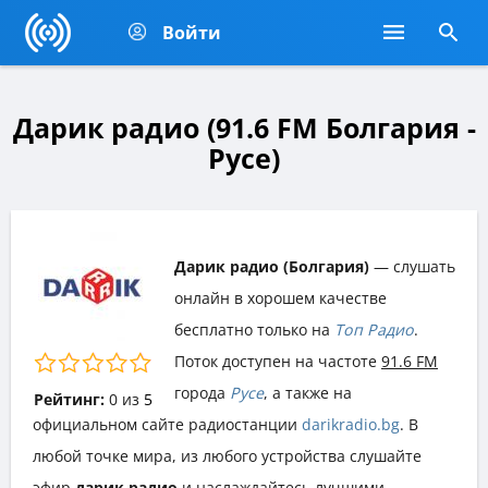
Войти
Дарик радио (91.6 FM Болгария -
Русе)
Дарик радио (Болгария)
— слушать
онлайн в хорошем качестве
бесплатно только на
Топ Радио
.
Поток доступен на частоте
91.6 FM
города
Русе
, а также на
Рейтинг:
0
из
5
официальном сайте радиостанции
darikradio.bg
. В
любой точке мира, из любого устройства слушайте
эфир
дарик радио
и наслаждайтесь лучшими