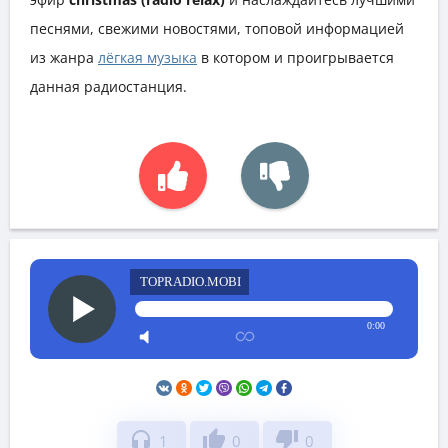
песнями, свежими новостями, топовой информацией
из жанра
лёгкая музыка
в котором и проигрывается
данная радиостанция.
TOPRADIO.MOBI
0:00
headphones
thumb_up
thumb_down
1
0
0