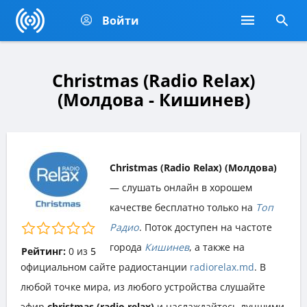
Войти
Christmas (Radio Relax)
(Молдова - Кишинев)
Christmas (Radio Relax) (Молдова)
— слушать онлайн в хорошем
качестве бесплатно только на
Топ
Радио
. Поток доступен на частоте
города
Кишинев
, а также на
Рейтинг:
0
из
5
официальном сайте радиостанции
radiorelax.md
. В
любой точке мира, из любого устройства слушайте
эфир
christmas (radio relax)
и наслаждайтесь лучшими