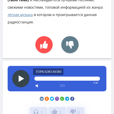
свежими новостями, топовой информацией из жанра
лёгкая музыка
в котором и проигрывается данная
радиостанция.
TOPRADIO.MOBI
0:00
headphones
thumb_up
thumb_down
1
2
0