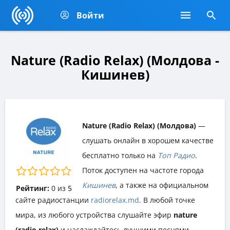
Войти
Nature (Radio Relax) (Молдова -
Кишинев)
Nature (Radio Relax) (Молдова)
—
слушать онлайн в хорошем качестве
бесплатно только на
Топ Радио
.
Поток доступен на частоте города
Кишинев
, а также на официальном
Рейтинг:
0
из
5
сайте радиостанции
radiorelax.md
. В любой точке
мира, из любого устройства слушайте эфир
nature
(radio relax)
и наслаждайтесь лучшими песнями,