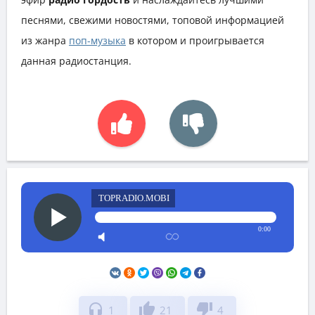
песнями, свежими новостями, топовой информацией
из жанра
поп-музыка
в котором и проигрывается
данная радиостанция.
TOPRADIO.MOBI
0:00
headphones
thumb_up
thumb_down
1
21
4