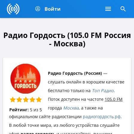
Войти
Радио Гордость (105.0 FM Россия
- Москва)
Радио Гордость (Россия)
—
слушать онлайн в хорошем качестве
бесплатно только на
Топ Радио
.
Поток доступен на частоте
105.0 FM
города
Москва
, а также на
Рейтинг:
5
из
5
официальном сайте радиостанции
радиогордость.рф
.
В любой точке мира, из любого устройства слушайте
эфир
радио гордость
и наслаждайтесь лучшими