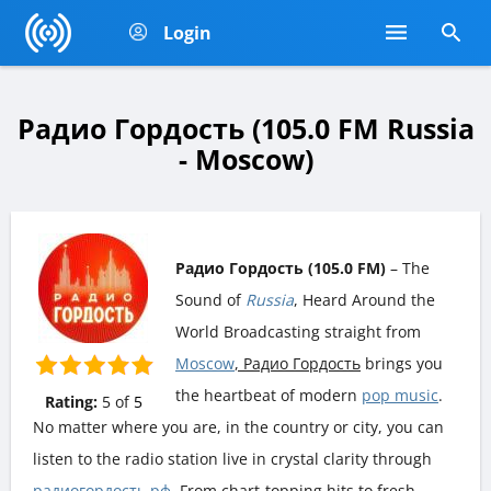
Login
Радио Гордость (105.0 FM Russia
- Moscow)
Радио Гордость (105.0 FM)
– The
Sound of
Russia
, Heard Around the
World Broadcasting straight from
Moscow
, Радио Гордость
brings you
the heartbeat of modern
pop music
.
Rating:
5
of
5
No matter where you are, in the country or city, you can
listen to the radio station live in crystal clarity through
радиогордость.рф
. From chart-topping hits to fresh