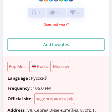
headphones
thumb_up
thumb_down
1
21
4
Does not work?
Add favorites
Pop Music
Russia
Moscow
Language
: Русский
Frequency
: 105.0 FM
Official site
:
радиогордость.рф
Address
:
ул. Сергея Эйзенштейна, 8, стр.1,