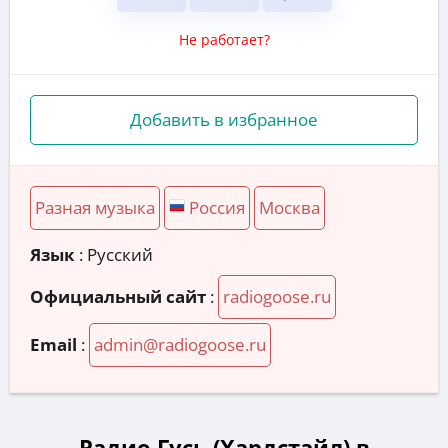
Не работает?
Добавить в избранное
Разная музыка
Россия
Москва
Язык
: Русский
Официальный сайт
:
radiogoose.ru
Email
:
admin@radiogoose.ru
Радио Гусь (Хардстайл) в