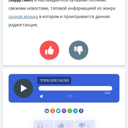
свежими новостями, топовой информацией из жанра
разная музыка
в котором и проигрывается данная
радиостанция.
TOPRADIO.MOBI
0:00
headphones
thumb_up
thumb_down
1
1
0