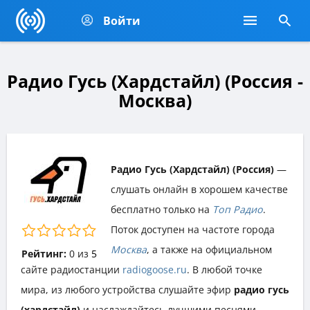
Войти
Радио Гусь (Хардстайл) (Россия -
Москва)
Радио Гусь (Хардстайл) (Россия)
—
слушать онлайн в хорошем качестве
бесплатно только на
Топ Радио
.
Поток доступен на частоте города
Москва
, а также на официальном
Рейтинг:
0
из
5
сайте радиостанции
radiogoose.ru
. В любой точке
мира, из любого устройства слушайте эфир
радио гусь
(хардстайл)
и наслаждайтесь лучшими песнями,