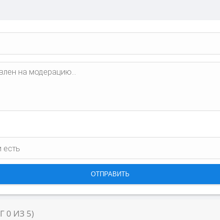
НГ
0
ИЗ
5
)