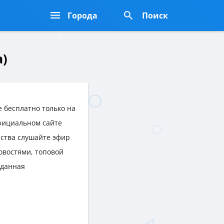
Города
Поиск
а)
 бесплатно только на
официальном сайте
йства слушайте эфир
овостями, топовой
 данная