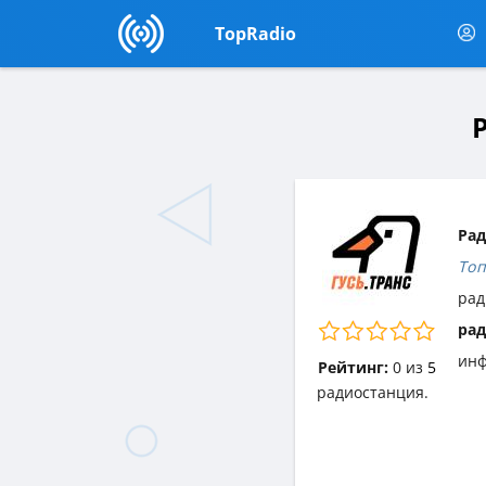
TopRadio
Р
Рад
Топ
рад
рад
инф
Рейтинг:
0
из
5
радиостанция.