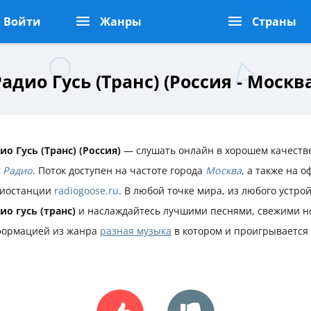
Войти
Жанры
Страны
адио Гусь (Транс) (Россия - Москв
ио Гусь (Транс) (Россия)
— слушать онлайн в хорошем качестве
 Радио
. Поток доступен на частоте города
Москва
, а также на 
иостанции
radiogoose.ru
. В любой точке мира, из любого устро
ио гусь (транс)
и наслаждайтесь лучшими песнями, свежими н
ормацией из жанра
разная музыка
в котором и проигрывается