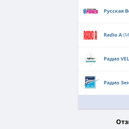
Русская В
Radio А
(М
Радио VE
Радио Зе
Отз