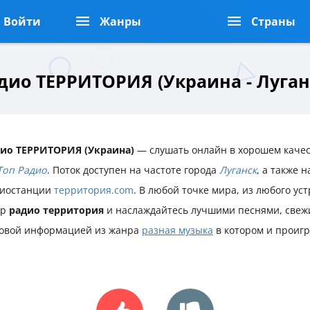
Войти
Жанры
Страны
дио ТЕРРИТОРИЯ (Украина - Луган
ио ТЕРРИТОРИЯ (Украина)
— слушать онлайн в хорошем качес
Топ Радио
. Поток доступен на частоте города
Луганск
, а также 
иостанции
территория.com
. В любой точке мира, из любого ус
ир
радио территория
и наслаждайтесь лучшими песнями, свеж
овой информацией из жанра
разная музыка
в котором и проиг