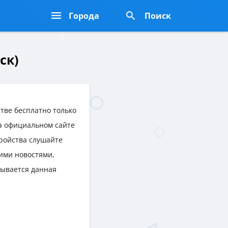
Города
Поиск
ск)
тве бесплатно только
на официальном сайте
тройства слушайте
ими новостями,
рывается данная