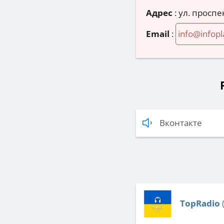
Адрес
:
ул. проспе
Email
:
info@infop
Вконтакте
TopRadio