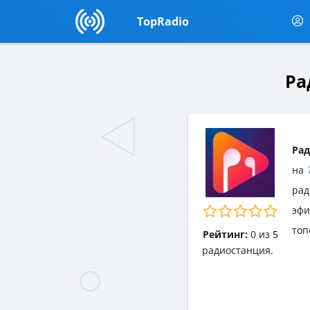
TopRadio
Ра
Рад
на
рад
эф
топ
Рейтинг:
0
из
5
радиостанция.