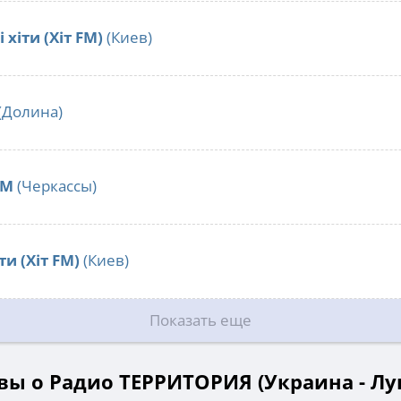
 хіти (Хіт FM)
(Киев)
(Долина)
FM
(Черкассы)
ти (Хіт FM)
(Киев)
Показать еще
ы о Радио ТЕРРИТОРИЯ (Украина - Лу