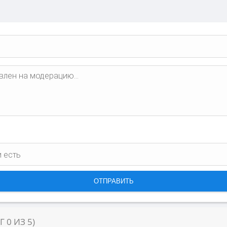
НГ
0
ИЗ
5
)