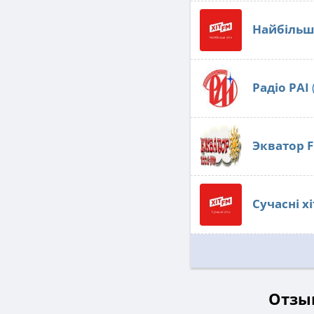
Найбільші
Радіо РАІ
Экватор 
Сучасні хі
Отзыв