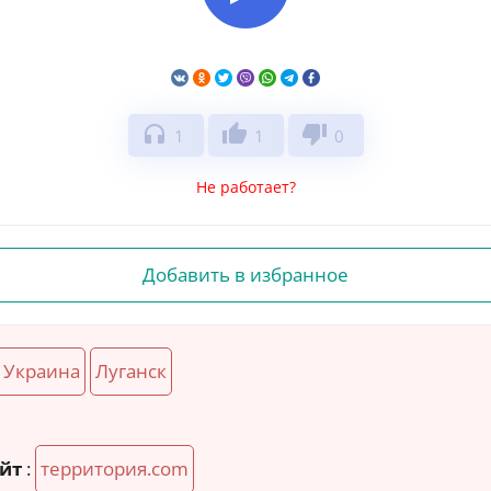
headphones
thumb_up
thumb_down
1
1
0
Не работает?
Добавить в избранное
Украина
Луганск
йт
:
территория.com