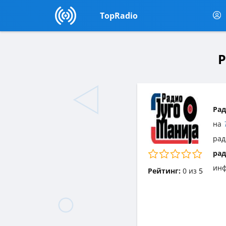
TopRadio
Р
Рад
на
рад
ра
инф
Рейтинг:
0
из
5