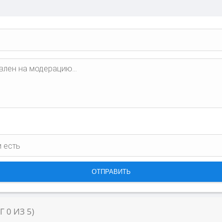
НГ
0
ИЗ
5
)