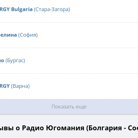
RGY Bulgaria
(Стара-Загора)
селина
(София)
ио
(Бургас)
ERGY
(Варна)
Показать еще
ывы о Радио Югомания (Болгария - Со