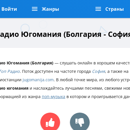
Войти
Жанры
Страны
адио Югомания (Болгария - Софи
ио Югомания (Болгария)
— слушать онлайн в хорошем качест
Топ Радио
. Поток доступен на частоте города
София
, а также н
иостанции
jugomanija.com
. В любой точке мира, из любого уст
дио югомания
и наслаждайтесь лучшими песнями, свежими нов
ормацией из жанра
поп-музыка
в котором и проигрывается да