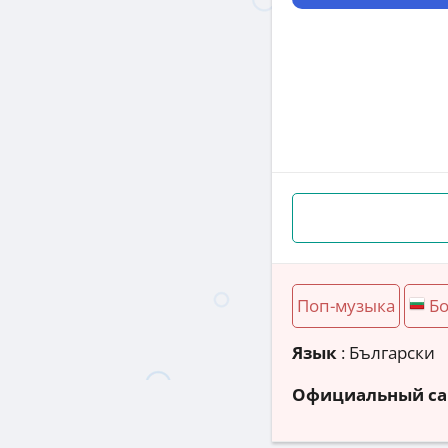
Поп-музыка
Бо
Язык
: Български
Официальный са