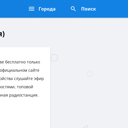
Города
Поиск
я)
ве бесплатно только
а официальном сайте
ройства слушайте эфир
остями, топовой
нная радиостанция.