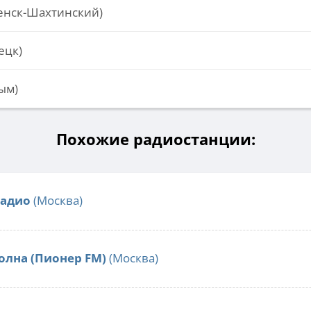
енск-Шахтинский)
ецк)
ым)
Похожие радиостанции:
Радио
(Москва)
олна (Пионер FM)
(Москва)