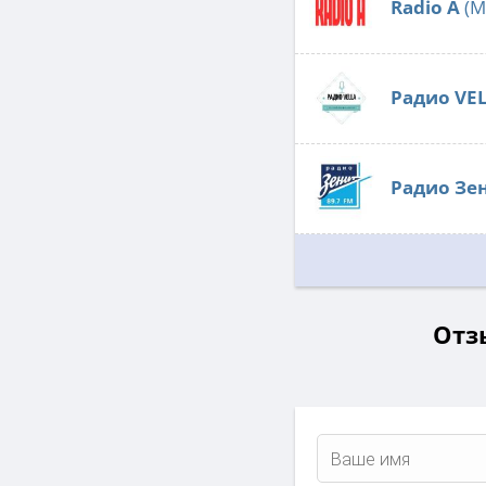
Radio А
(М
Радио VE
Радио Зе
Отз