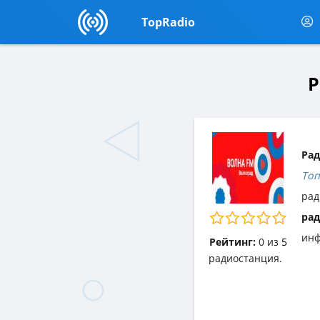
TopRadio
Р
Рад
Топ
рад
рад
инф
Рейтинг:
0
из
5
радиостанция.