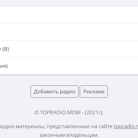
 (В)
ия)
Добавить радио
Реклама
© TOPRADIO.MOBI
- (
2021
г).
 аудио материалы, представленные на сайте
topradio.
законным владельцам.