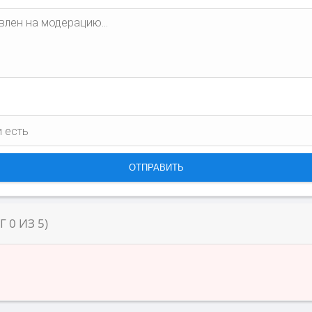
НГ
0
ИЗ
5
)