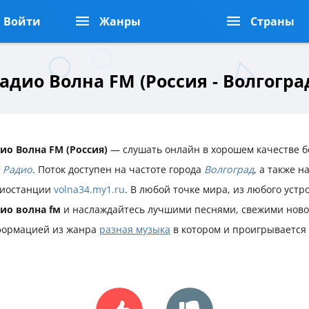
Войти
Жанры
Страны
адио Волна FМ (Россия - Волгогра
ио Волна FМ (Россия)
— слушать онлайн в хорошем качестве б
 Радио
. Поток доступен на частоте города
Волгоград
, а также 
иостанции
volna34.my1.ru
. В любой точке мира, из любого уст
ио волна fм
и наслаждайтесь лучшими песнями, свежими ново
ормацией из жанра
разная музыка
в котором и проигрывается