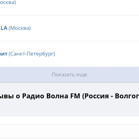
осква)
LLA
(Москва)
нит
(Санкт-Петербург)
Показать еще
ывы о Радио Волна FМ (Россия - Волгог