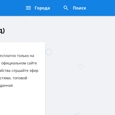
Города
Поиск
д)
есплатно только на
на официальном сайте
ройства слушайте эфир
стями, топовой
 данная