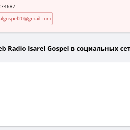
274687
algospel20@gmail.com
b Radio Isarel Gospel в социальных се