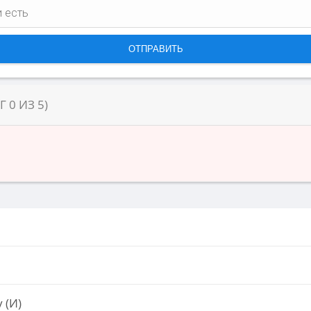
НГ
0
ИЗ
5
)
 (И)