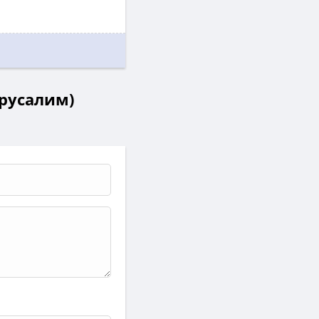
ерусалим)