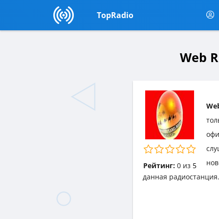
TopRadio
Web R
Web
тол
офи
слу
нов
Рейтинг:
0
из
5
данная радиостанция