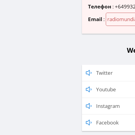
Телефон
:
+64993
Email
:
radiomundi
We
Twitter
Youtube
Instagram
Facebook