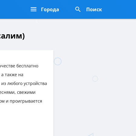
Города
Поиск
салим)
ачестве бесплатно
, а также на
, из любого устройства
еснями, свежими
ом и проигрывается