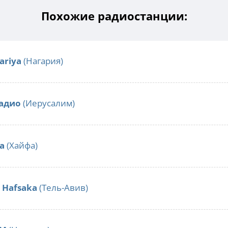
Похожие радиостанции:
ariya
(Нагария)
адио
(Иерусалим)
fa
(Хайфа)
o Hafsaka
(Тель-Авив)