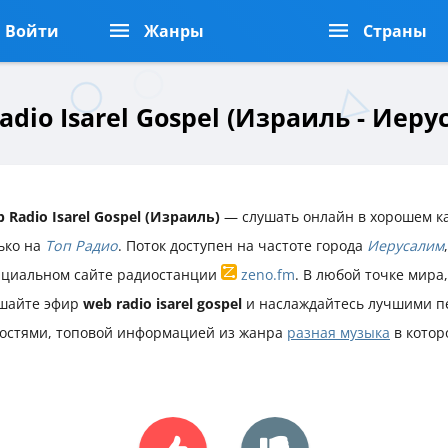
Войти
Жанры
Страны
adio Isarel Gospel (Израиль - Иеру
 Radio Isarel Gospel (Израиль)
— слушать онлайн в хорошем к
ько на
Топ Радио
. Поток доступен на частоте города
Иерусалим
циальном сайте радиостанции
zeno.fm
. В любой точке мира
шайте эфир
web radio isarel gospel
и наслаждайтесь лучшими п
остями, топовой информацией из жанра
разная музыка
в котор
.