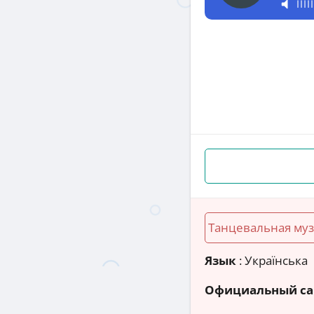
Танцевальная му
Язык
: Українська
Официальный са