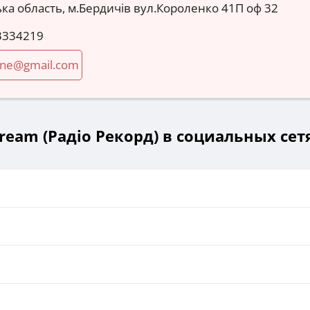
а область, м.Бердичів вул.Короленко 41П оф 32
3334219
ine@gmail.com
ream (Радіо Рекорд) в социальных сет