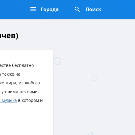
Города
Поиск
ичев)
естве бесплатно
 а также на
чке мира, из любого
лучшими песнями,
 музыка
в котором и