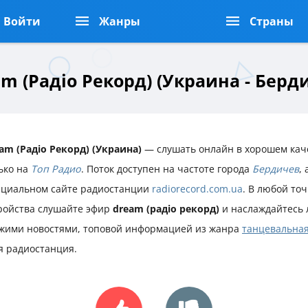
Войти
Жанры
Страны
m (Радіо Рекорд) (Украина - Берд
am (Радіо Рекорд) (Украина)
— слушать онлайн в хорошем кач
ько на
Топ Радио
. Поток доступен на частоте города
Бердичев
,
циальном сайте радиостанции
radiorecord.com.ua
. В любой то
ройства слушайте эфир
dream (радіо рекорд)
и наслаждайтесь 
жими новостями, топовой информацией из жанра
танцевальная
я радиостанция.