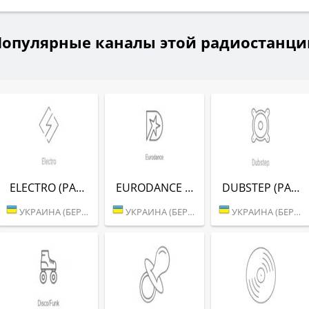
Популярные каналы этой радиостанци
ELECTRO (РАДІО РЕКОРД)
EURODANCE (РАДІО РЕКОРД)
DUBSTEP (РАДІО РЕКОРД)
УКРАИНА (БЕРДИЧЕВ)
УКРАИНА (БЕРДИЧЕВ)
УКРАИНА (БЕРДИЧЕВ)