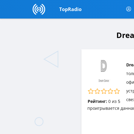
TopRadio
Drea
Dre
тол
офи
уст
све
Рейтинг:
0
из
5
проигрывается данна