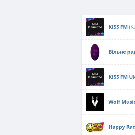
KISS FM
(К
Вільне ра
KISS FM U
Wolf Musi
Happy Rad