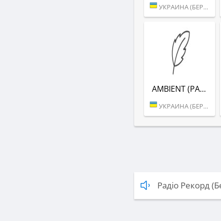
УКРАИНА (БЕРДИЧЕВ)
AMBIENT (РАДІО РЕКОРД)
УКРАИНА (БЕРДИЧЕВ)
Радіо Рекорд (