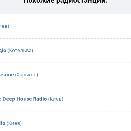
Похожие радиостанции:
иев)
діо
(Котельва)
kraine
(Харьков)
c Deep House Radio
(Киев)
io
(Киев)