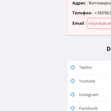
Адрес
:
Житомирськ
Телефон
:
+38096
Email
:
recordukra
D
Twitter
Youtube
Instagram
Facebook