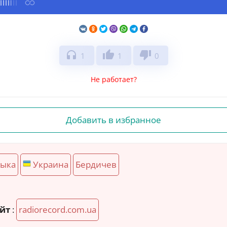
headphones
thumb_up
thumb_down
1
1
0
Не работает?
Добавить в избранное
зыка
Украина
Бердичев
йт
:
radiorecord.com.ua