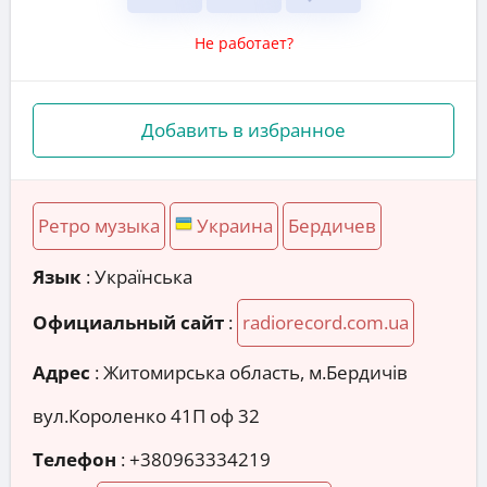
Не работает?
Добавить в избранное
Ретро музыка
Украина
Бердичев
Язык
: Українська
Официальный сайт
:
radiorecord.com.ua
Адрес
:
Житомирська область, м.Бердичів
вул.Короленко 41П оф 32
Телефон
:
+380963334219