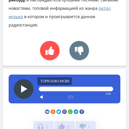
новостями, топовой информацией из жанра
ретро
музыка
в котором и проигрывается данная
радиостанция.
TOPRADIO.MOBI
0:00
headphones
thumb_up
thumb_down
1
0
1