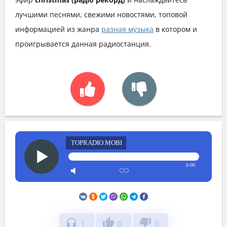
лучшими песнями, свежими новостями, топовой
информацией из жанра
разная музыка
в котором и
проигрывается данная радиостанция.
TOPRADIO.MOBI
0:00
headphones
thumb_up
thumb_down
1
0
0