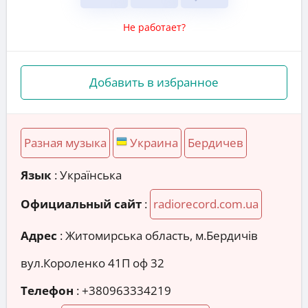
Не работает?
Добавить в избранное
Разная музыка
Украина
Бердичев
Язык
: Українська
Официальный сайт
:
radiorecord.com.ua
Адрес
:
Житомирська область, м.Бердичів
вул.Короленко 41П оф 32
Телефон
:
+380963334219