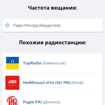
Частота вещания:
Радіо Рекорд (Бердичев)
Похожие радиостанции:
TopRadio
(Каменское)
Найбільші хіти (Хіт FM)
(Киев)
Радіо РАІ
(Долина)