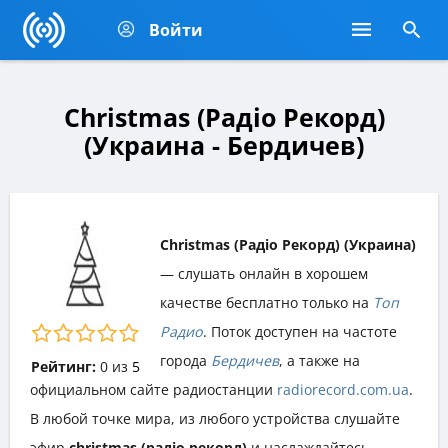
Войти
Christmas (Радіо Рекорд)
(Украина - Бердичев)
Christmas (Радіо Рекорд) (Украина)
— слушать онлайн в хорошем
качестве бесплатно только на
Топ
Радио
. Поток доступен на частоте
города
Бердичев
, а также на
Рейтинг:
0
из
5
официальном сайте радиостанции
radiorecord.com.ua
.
В любой точке мира, из любого устройства слушайте
эфир
christmas (радіо рекорд)
и наслаждайтесь