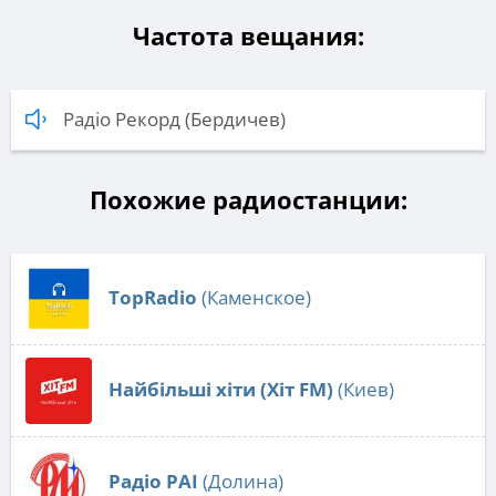
Частота вещания:
Радіо Рекорд (Бердичев)
Похожие радиостанции:
TopRadio
(Каменское)
Найбільші хіти (Хіт FM)
(Киев)
Радіо РАІ
(Долина)