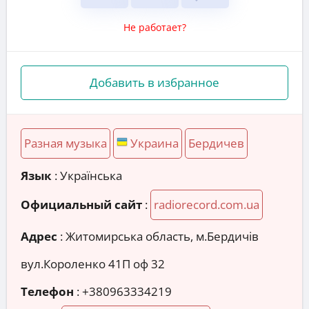
Не работает?
Добавить в избранное
Разная музыка
Украина
Бердичев
Язык
: Українська
Официальный сайт
:
radiorecord.com.ua
Адрес
:
Житомирська область, м.Бердичів
вул.Короленко 41П оф 32
Телефон
:
+380963334219