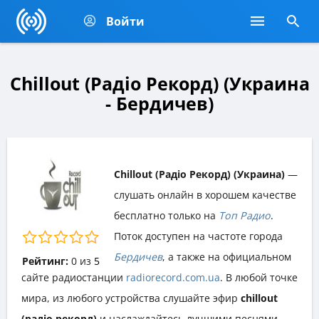
Войти
Chillout (Радіо Рекорд) (Украина
- Бердичев)
Chillout (Радіо Рекорд) (Украина)
—
слушать онлайн в хорошем качестве
бесплатно только на
Топ Радио
.
Поток доступен на частоте города
Бердичев
, а также на официальном
Рейтинг:
0
из
5
сайте радиостанции
radiorecord.com.ua
. В любой точке
мира, из любого устройства слушайте эфир
chillout
(радіо рекорд)
и наслаждайтесь лучшими песнями,