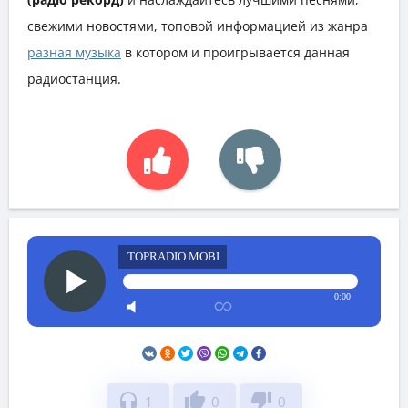
свежими новостями, топовой информацией из жанра
разная музыка
в котором и проигрывается данная
радиостанция.
TOPRADIO.MOBI
0:00
headphones
thumb_up
thumb_down
1
0
0