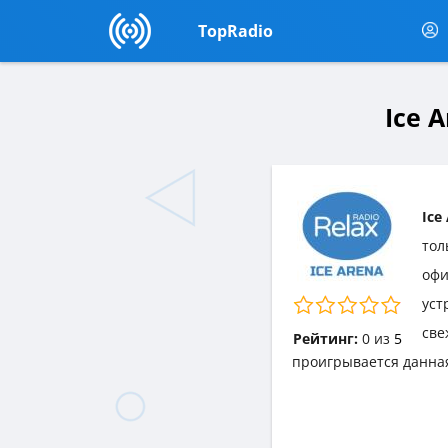
TopRadio
Ice 
Ice
тол
офи
уст
све
Рейтинг:
0
из
5
проигрывается данна