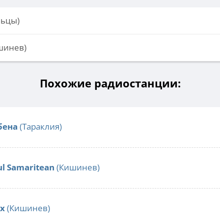
льцы)
ишинев)
Похожие радиостанции:
бена
(Тараклия)
ul Samaritean
(Кишинев)
ax
(Кишинев)