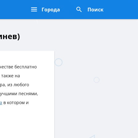
Города
Поиск
инев)
честве бесплатно
а также на
ра, из любого
лучшими песнями,
а
в котором и