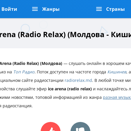
Войти
Жанры
Страны
Arena (Radio Relax) (Молдова - Киш
 Arena (Radio Relax) (Молдова)
— слушать онлайн в хорошем ка
ько на
Топ Радио
. Поток доступен на частоте города
Кишинев
, 
циальном сайте радиостанции
radiorelax.md
. В любой точке ми
ройства слушайте эфир
ice arena (radio relax)
и наслаждайтесь 
жими новостями, топовой информацией из жанра
разная музык
я радиостанция.