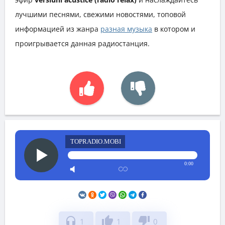
лучшими песнями, свежими новостями, топовой
информацией из жанра
разная музыка
в котором и
проигрывается данная радиостанция.
TOPRADIO.MOBI
0:00
headphones
thumb_up
thumb_down
1
1
0