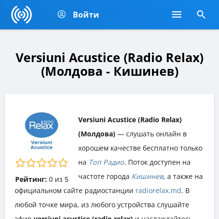
Войти
Versiuni Acustice (Radio Relax)
(Молдова - Кишинев)
Versiuni Acustice (Radio Relax)
(Молдова)
— слушать онлайн в
хорошем качестве бесплатно только
на
Топ Радио
. Поток доступен на
частоте города
Кишинев
, а также на
Рейтинг:
0
из
5
официальном сайте радиостанции
radiorelax.md
. В
любой точке мира, из любого устройства слушайте
эфир
versiuni acustice (radio relax)
и наслаждайтесь