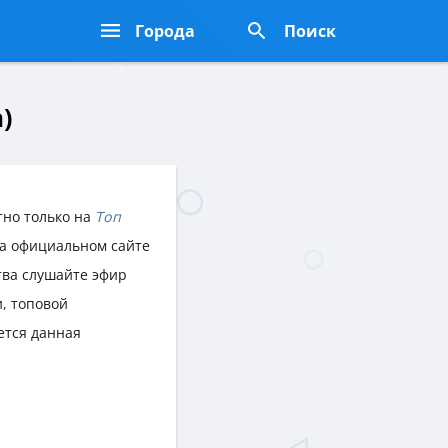
Города
Поиск
)
тно только на
Топ
 на официальном сайте
ства слушайте эфир
, топовой
ется данная