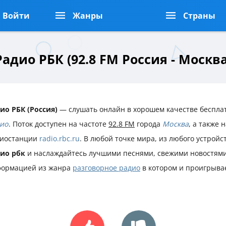
Войти
Жанры
Страны
Радио РБК (92.8 FM Россия - Москва
ио РБК (Россия)
— слушать онлайн в хорошем качестве беспла
ио
. Поток доступен на частоте
92.8 FM
города
Москва
, а также
иостанции
radio.rbc.ru
. В любой точке мира, из любого устрой
ио рбк
и наслаждайтесь лучшими песнями, свежими новостями
ормацией из жанра
разговорное радио
в котором и проигрыва