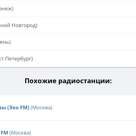
онеж)
жний Новгород)
ень)
кт-Петербург)
Похожие радиостанции:
ы (Эхо FM)
(Москва)
 FM
(Москва)