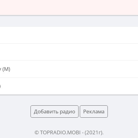
 (М)
)
Добавить радио
Реклама
© TOPRADIO.MOBI
- (
2021
г).