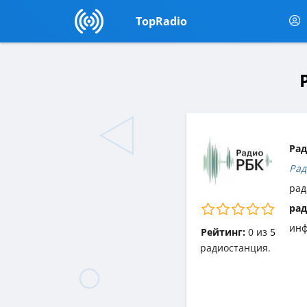
TopRadio
Рад
Рад
рад
рад
инф
Рейтинг:
0
из
5
радиостанция.