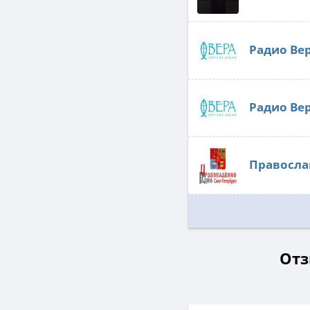
Радио Ве
Радио Ве
Правосла
Отз