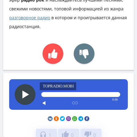
свежими новостями, топовой информацией из жанра
разговорное радио
в котором и проигрывается данная
радиостанция.
TOPRADIO.MOBI
0:00
headphones
thumb_up
thumb_down
1
0
0