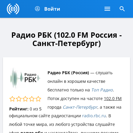
Войти
Радио РБК (102.0 FM Россия -
Санкт-Петербург)
Радио РБК (Россия)
— слушать
онлайн в хорошем качестве
бесплатно только на
Топ Радио
.
Поток доступен на частоте
102.0 FM
города
Санкт-Петербург
, а также на
Рейтинг:
0
из
5
официальном сайте радиостанции
radio.rbc.ru
. В
любой точке мира, из любого устройства слушайте
эфир
радио рбк
и наслаждайтесь лучшими песнями,