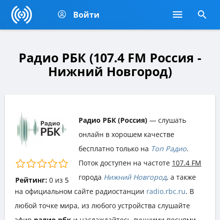
Войти
Радио РБК (107.4 FM Россия -
Нижний Новгород)
Радио РБК (Россия)
— слушать
онлайн в хорошем качестве
бесплатно только на
Топ Радио
.
Поток доступен на частоте
107.4 FM
города
Нижний Новгород
, а также
Рейтинг:
0
из
5
на официальном сайте радиостанции
radio.rbc.ru
. В
любой точке мира, из любого устройства слушайте
эфир
радио рбк
и наслаждайтесь лучшими песнями,