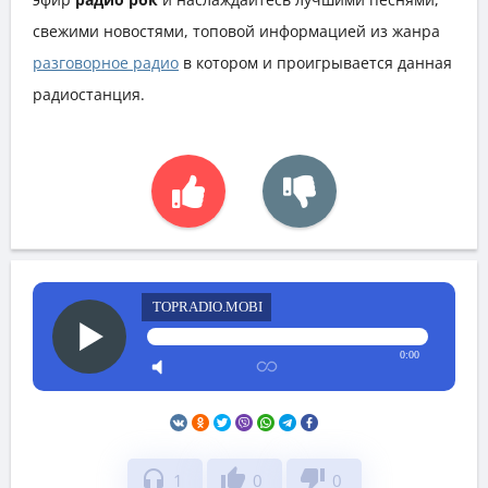
свежими новостями, топовой информацией из жанра
разговорное радио
в котором и проигрывается данная
радиостанция.
TOPRADIO.MOBI
0:00
headphones
thumb_up
thumb_down
1
0
0