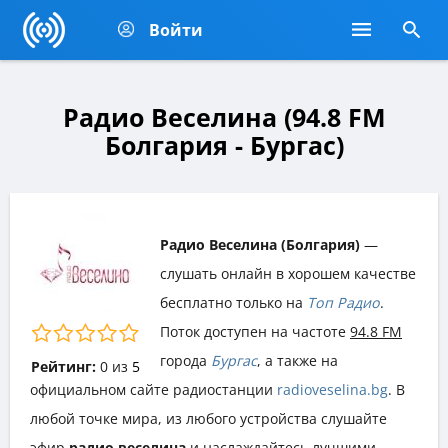
Войти
Радио Веселина (94.8 FM
Болгария - Бургас)
Радио Веселина (Болгария)
—
слушать онлайн в хорошем качестве
бесплатно только на
Топ Радио
.
Поток доступен на частоте
94.8 FM
города
Бургас
, а также на
Рейтинг:
0
из
5
официальном сайте радиостанции
radioveselina.bg
. В
любой точке мира, из любого устройства слушайте
эфир
радио веселина
и наслаждайтесь лучшими