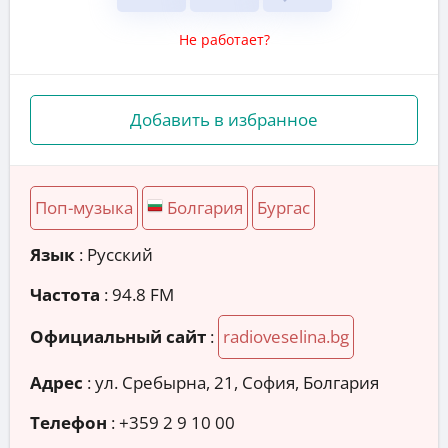
Не работает?
Добавить в избранное
Поп-музыка
Болгария
Бургас
Язык
: Русский
Частота
: 94.8 FM
Официальный сайт
:
radioveselina.bg
Адрес
:
ул. Сребырна, 21, София, Болгария
Телефон
:
+359 2 9 10 00