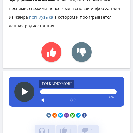
песнями, свежими новостями, топовой информацией
из жанра
поп-музыка
в котором и проигрывается
данная радиостанция.
TOPRADIO.MOBI
0:00
headphones
thumb_up
thumb_down
1
1
1