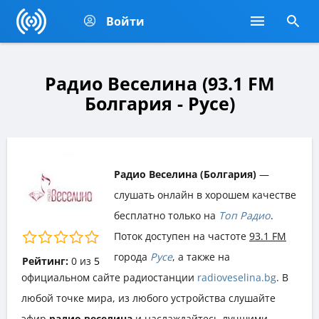
Войти
Радио Веселина (93.1 FM
Болгария - Русе)
Радио Веселина (Болгария)
—
слушать онлайн в хорошем качестве
бесплатно только на
Топ Радио
.
Поток доступен на частоте
93.1 FM
города
Русе
, а также на
Рейтинг:
0
из
5
официальном сайте радиостанции
radioveselina.bg
. В
любой точке мира, из любого устройства слушайте
эфир
радио веселина
и наслаждайтесь лучшими