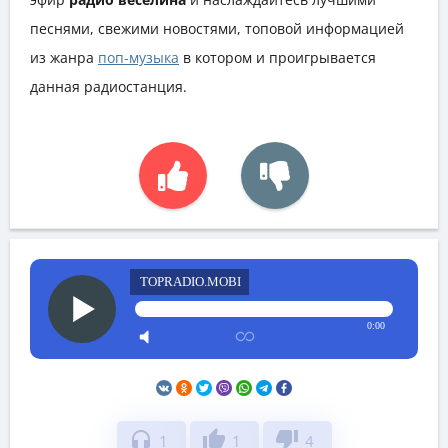
песнями, свежими новостями, топовой информацией
из жанра
поп-музыка
в котором и проигрывается
данная радиостанция.
TOPRADIO.MOBI
0:00
headphones
thumb_up
thumb_down
1
1
4