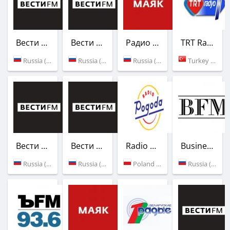
Вести FM
Вести FM
Радио Маяк
TRT Radio 1
Russia (96.3 FM)
Russia (97.7 FM)
Russia (95.3 FM)
Turkey (87.9 FM)
Вести FM
Вести FM
Radio Pogoda
Business FM
Russia (99.4 FM)
Russia (100.6 FM)
Poland (88.4 FM)
Russia (87.5 FM)