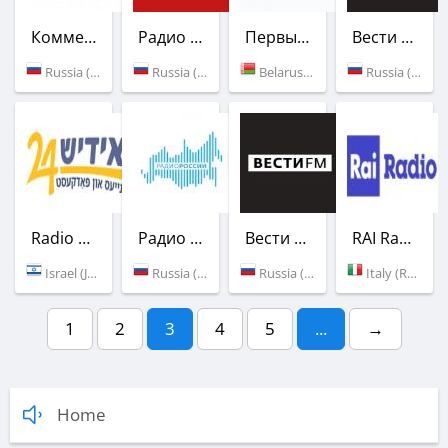
Коммерсантъ FM
Радио Маяк
Первый национальный канал Белорусского радио
Вести FM
Russia (93.6 FM)
Russia (100.9 FM)
Belarus (105.9 FM)
Russia (100.7 FM)
Radio Yiddish 24
Радио России
Вести FM
RAI Radio 1
Israel (Jerusalem)
Russia (105.0 FM)
Russia (94.3 FM)
Italy (Rome)
1
2
3
4
5
...
→
Home