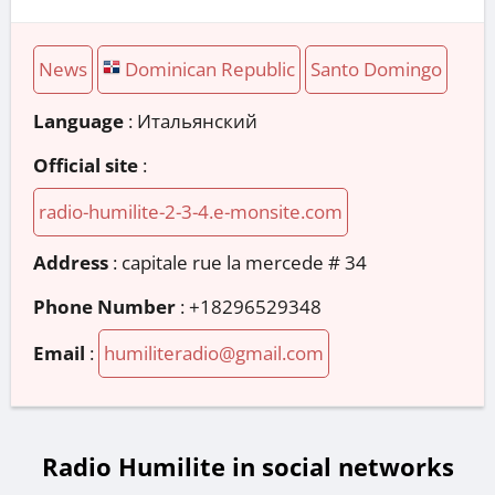
News
Dominican Republic
Santo Domingo
Language
: Итальянский
Official site
:
radio-humilite-2-3-4.e-monsite.com
Address
:
capitale rue la mercede # 34
Phone Number
:
+18296529348
Email
:
humiliteradio@gmail.com
Radio Humilite in social networks