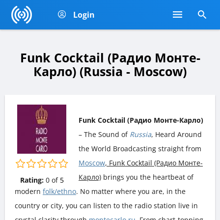
Login
Funk Cocktail (Радио Монте-
Карло) (Russia - Moscow)
Funk Cocktail (Радио Монте-Карло)
– The Sound of
Russia
, Heard Around
the World Broadcasting straight from
Moscow
, Funk Cocktail (Радио Монте-
Карло)
brings you the heartbeat of
Rating:
0
of
5
modern
folk/ethno
. No matter where you are, in the
country or city, you can listen to the radio station live in
crystal clarity through
montecarlo.ru
. From chart-topping