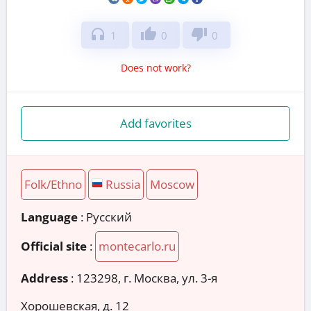
headphones
thumb_up
thumb_down
1
0
0
Does not work?
Add favorites
Folk/Ethno
Russia
Moscow
Language
: Русский
Official site
:
montecarlo.ru
Address
:
123298, г. Москва, ул. 3-я
Хорошевская, д. 12