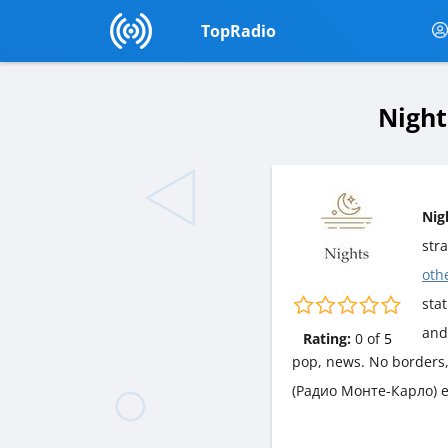
TopRadio
Night
Nig
str
oth
stat
and
Rating:
0
of
5
pop, news. No borders, 
(Радио Монте-Карло) e