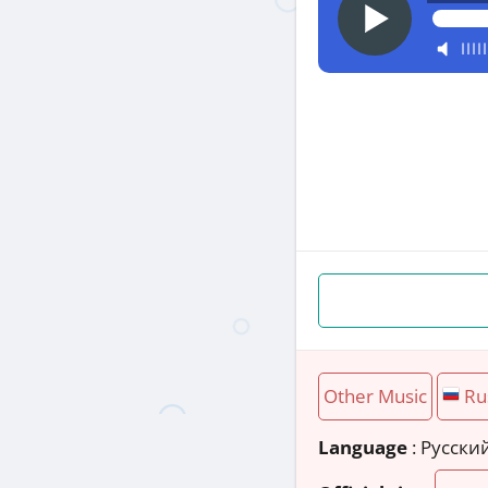
Other Music
Ru
Language
: Русски