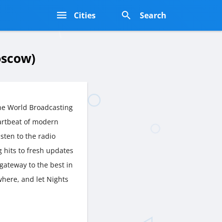
s
Cities
Search
oscow)
he World Broadcasting
artbeat of modern
isten to the radio
g hits to fresh updates
gateway to the best in
where, and let Nights