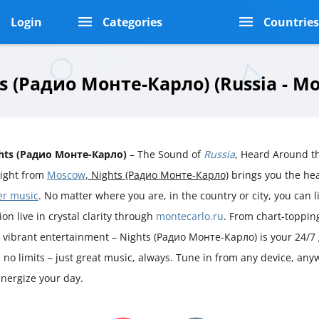
Login
Categories
Countrie
s (Радио Монте-Карло) (Russia - M
hts (Радио Монте-Карло)
– The Sound of
Russia
, Heard Around t
aight from
Moscow
, Nights (Радио Монте-Карло)
brings you the he
er music
. No matter where you are, in the country or city, you can l
ion live in crystal clarity through
montecarlo.ru
. From chart-toppin
 vibrant entertainment – Nights (Радио Монте-Карло) is your 24/7 
no limits – just great music, always. Tune in from any device, any
nergize your day.