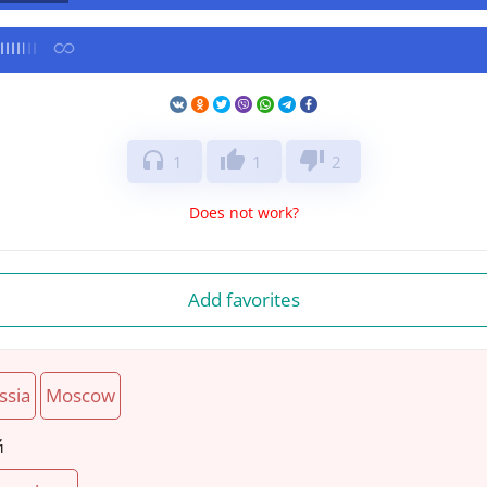
headphones
thumb_up
thumb_down
1
1
2
Does not work?
Add favorites
ssia
Moscow
й