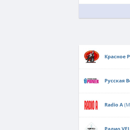
Красное 
Русская В
Radio А
(M
Радио VE