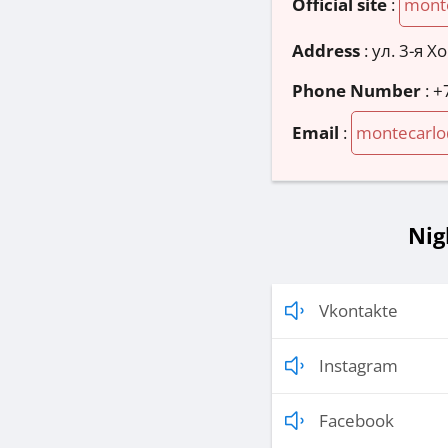
Official site
:
monte
Address
:
ул. 3-я Х
Phone Number
:
+
Email
:
montecarlo
Nig
Vkontakte
Instagram
Facebook