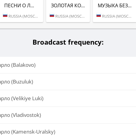
ПЕСНИ О ЛЮБВИ (РАДИО МОНТЕ-КАРЛО)
ЗОЛОТАЯ КОЛЛЕКЦИЯ (РАДИО МОНТЕ-КАРЛО)
МУЗЫКА БЕЗ СЛОВ (РАДИО МОНТЕ-КАРЛО)
RUSSIA (MOSCOW)
RUSSIA (MOSCOW)
RUSSIA (MOSCOW)
Broadcast frequency:
рло (Balakovo)
рло (Buzuluk)
ло (Velikiye Luki)
ло (Vladivostok)
рло (Kamensk-Uralsky)