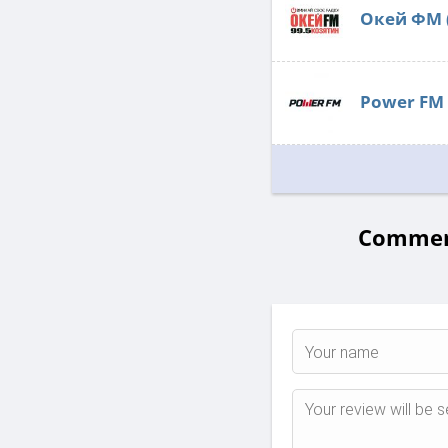
Окей ФМ
Power FM
Comment