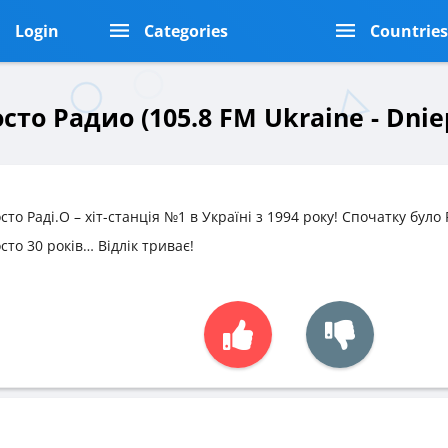
Login
Categories
Countrie
сто Радио (105.8 FM Ukraine - Dnie
сто Раді.О – хіт-станція №1 в Україні з 1994 року! Спочатку було
сто 30 років… Відлік триває!