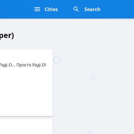
s
Cities
Search
per)
 Раді.О… Просто Раді.О!