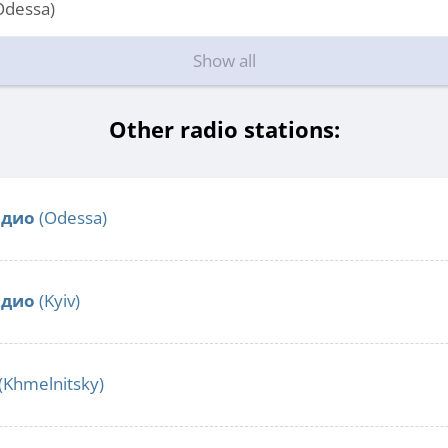
Odessa)
Show all
Other radio stations:
адио
(Odessa)
адио
(Kyiv)
(Khmelnitsky)