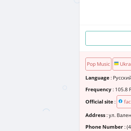
Pop Music
Ukra
Language
: Русски
Frequency
: 105.8
Official site
:
fa
Address
:
ул. Вале
Phone Number
:
(