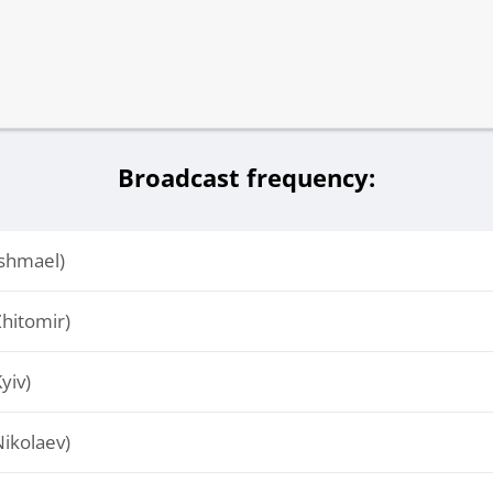
Broadcast frequency:
shmael)
hitomir)
yiv)
ikolaev)