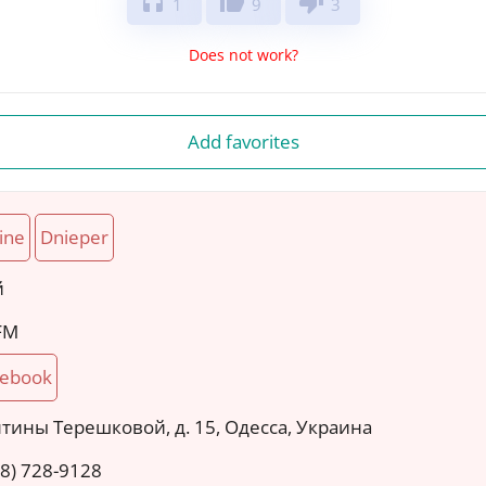
headphones
thumb_up
thumb_down
1
9
3
Does not work?
Add favorites
ine
Dnieper
й
 FM
cebook
нтины Терешковой, д. 15, Одесса, Украина
48) 728-9128