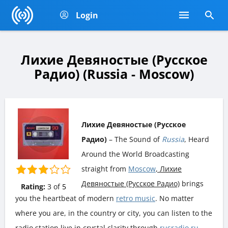
Login
Лихие Девяностые (Русское
Радио) (Russia - Moscow)
Лихие Девяностые (Русское
Радио)
– The Sound of
Russia
, Heard
Around the World Broadcasting
straight from
Moscow
, Лихие
Девяностые (Русское Радио)
brings
Rating:
3
of
5
you the heartbeat of modern
retro music
. No matter
where you are, in the country or city, you can listen to the
radio station live in crystal clarity through
rusradio.ru
.