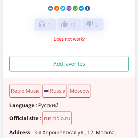
headphones
thumb_up
thumb_down
1
12
2
Does not work?
Add favorites
Retro Music
Russia
Moscow
Language
: Русский
Official site
:
rusradio.ru
Address
:
3-я Хорошевская ул., 12, Москва,