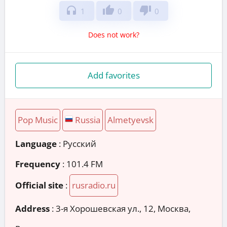
headphones
thumb_up
thumb_down
1
0
0
Does not work?
Add favorites
Pop Music
Russia
Almetyevsk
Language
: Русский
Frequency
: 101.4 FM
Official site
:
rusradio.ru
Address
:
3-я Хорошевская ул., 12, Москва,