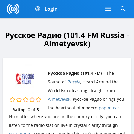
Login
Русское Радио (101.4 FM Russia -
Almetyevsk)
Русское Радио (101.4 FM)
– The
Sound of
Russia
, Heard Around the
World Broadcasting straight from
Almetyevsk
, Русское Радио
brings you
the heartbeat of modern
pop music
.
Rating:
0
of
5
No matter where you are, in the country or city, you can
listen to the radio station live in crystal clarity through
rusradio.ru
. From chart-topping hits to fresh updates and