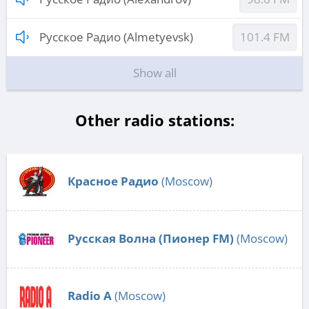
Русское Радио (Almetyevsk)
101.4 FM
Show all
Other radio stations:
Красное Радио
(Moscow)
Русская Волна (Пионер FM)
(Moscow)
Radio А
(Moscow)