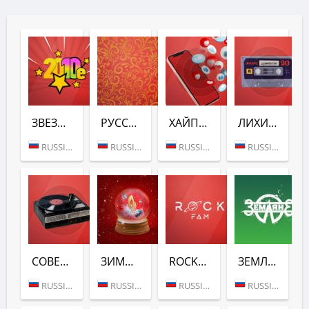
ЗВЕЗДАТЫЕ ДЕСЯТЫЕ (РУССКОЕ РАДИО)
РУССКИЕ КАВЕРЫ (РУССКОЕ РАДИО)
ХАЙПОВЫЕ ДВАДЦАТЫЕ - РУССКОЕ РАДИО
ЛИХИЕ ДЕВЯНОСТЫЕ (РУССКОЕ РАДИО)
RUSSIA (MOSCOW)
RUSSIA (MOSCOW)
RUSSIA (MOSCOW)
RUSSIA (MOSCOW)
СОВЕТСКАЯ КЛАССИКА (РУССКОЕ РАДИО)
ЗИМНЕЕ ЛЮБИМОЕ (РУССКОЕ РАДИО)
ROCKFAM (РУССКОЕ РАДИО)
ЗЕМЛЯНЕ (РУССКОЕ РАДИО)
RUSSIA (MOSCOW)
RUSSIA (MOSCOW)
RUSSIA (MOSCOW)
RUSSIA (MOSCOW)