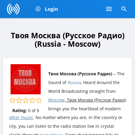
Login
Твоя Москва (Русское Радио)
(Russia - Moscow)
Твоя Москва (Русское Радио)
– The
Sound of
Russia
, Heard Around the
World Broadcasting straight from
Moscow
, Твоя Москва (Русское Радио)
brings you the heartbeat of modern
Rating:
0
of
5
other music
. No matter where you are, in the country or
city, you can listen to the radio station live in crystal
clarity through
rusradio.ru
. From chart-topping hits to