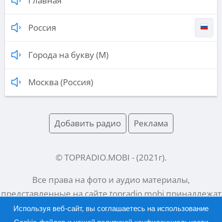
Главная
Россия
Города на букву (М)
Москва (Россия)
Добавить радио
Реклама
© TOPRADIO.MOBI
- (
2021
г).
Все права на фото и аудио материалы,
представленные на сайте
topradio.mobi
принадлежат
их законным владельцам.
Используя веб-сайт, вы соглашаетесь на использование