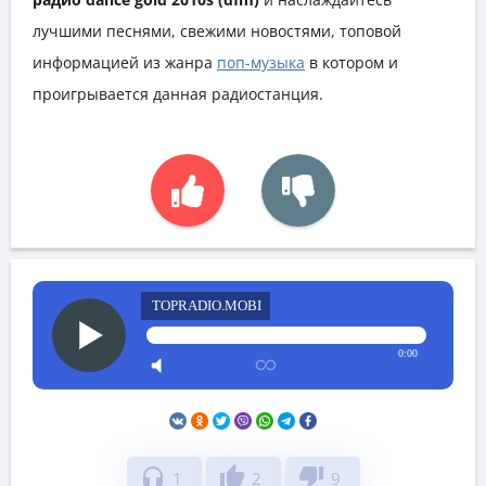
лучшими песнями, свежими новостями, топовой
информацией из жанра
поп-музыка
в котором и
проигрывается данная радиостанция.
TOPRADIO.MOBI
0:00
headphones
thumb_up
thumb_down
1
2
9