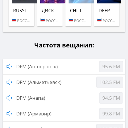
RUSSIAN DANCE (DFM)
ДИСКАЧ 90-Х (DFM)
CHILL (DFM)
DEEP (DFM)
РОССИЯ (МОСКВА)
РОССИЯ (МОСКВА)
РОССИЯ (МОСКВА)
РОССИЯ (МОСКВА)
Частота вещания:
DFM (Апшеронск)
95.6 FM
DFM (Альметьевск)
102.5 FM
DFM (Анапа)
94.5 FM
DFM (Армавир)
99.8 FM