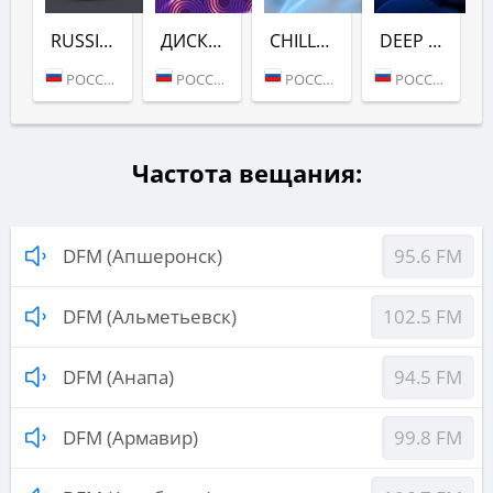
RUSSIAN DANCE (DFM)
ДИСКАЧ 90-Х (DFM)
CHILL (DFM)
DEEP (DFM)
РОССИЯ (МОСКВА)
РОССИЯ (МОСКВА)
РОССИЯ (МОСКВА)
РОССИЯ (МОСКВА)
Частота вещания:
DFM (Апшеронск)
95.6 FM
DFM (Альметьевск)
102.5 FM
DFM (Анапа)
94.5 FM
DFM (Армавир)
99.8 FM