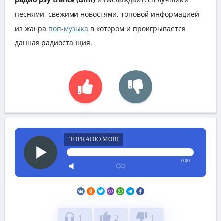
песнями, свежими новостями, топовой информацией
из жанра
поп-музыка
в котором и проигрывается
данная радиостанция.
TOPRADIO.MOBI
0:00
headphones
thumb_up
thumb_down
1
2
1