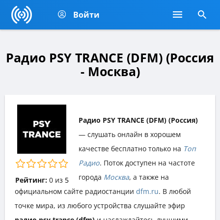
Войти
Радио PSY TRANCE (DFM) (Россия
- Москва)
Радио PSY TRANCE (DFM) (Россия)
— слушать онлайн в хорошем
качестве бесплатно только на
Топ
Радио
. Поток доступен на частоте
города
Москва
, а также на
Рейтинг:
0
из
5
официальном сайте радиостанции
dfm.ru
. В любой
точке мира, из любого устройства слушайте эфир
радио psy trance (dfm)
и наслаждайтесь лучшими