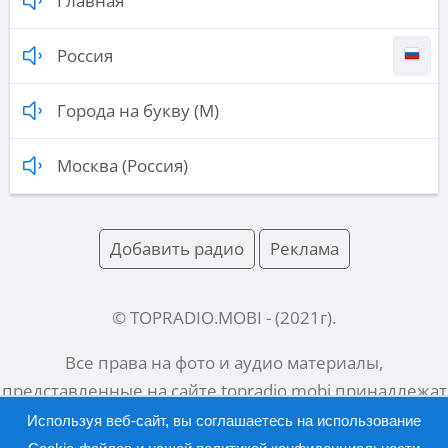
Главная
Россия
Города на букву (М)
Москва (Россия)
Добавить радио
Реклама
© TOPRADIO.MOBI
- (
2021
г).
Все права на фото и аудио материалы,
представленные на сайте
topradio.mobi
принадлежат
их законным владельцам.
Используя веб-сайт, вы соглашаетесь на использование