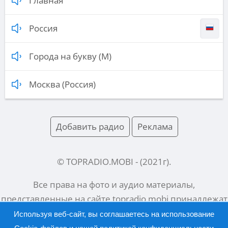
Главная
Россия
Города на букву (М)
Москва (Россия)
Добавить радио
Реклама
© TOPRADIO.MOBI
- (
2021
г).
Все права на фото и аудио материалы,
представленные на сайте
topradio.mobi
принадлежат
их законным владельцам.
Используя веб-сайт, вы соглашаетесь на использование