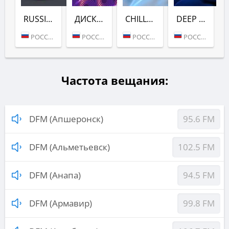
RUSSIAN DANCE (DFM)
ДИСКАЧ 90-Х (DFM)
CHILL (DFM)
DEEP (DFM)
РОССИЯ (МОСКВА)
РОССИЯ (МОСКВА)
РОССИЯ (МОСКВА)
РОССИЯ (МОСКВА)
Частота вещания:
DFM (Апшеронск)
95.6 FM
DFM (Альметьевск)
102.5 FM
DFM (Анапа)
94.5 FM
DFM (Армавир)
99.8 FM