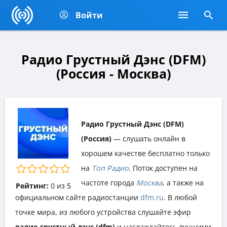
Войти
Радио Грустный Дэнс (DFM)
(Россия - Москва)
Радио Грустный Дэнс (DFM)
(Россия)
— слушать онлайн в
хорошем качестве бесплатно только
на
Топ Радио
. Поток доступен на
частоте города
Москва
, а также на
Рейтинг:
0
из
5
официальном сайте радиостанции
dfm.ru
. В любой
точке мира, из любого устройства слушайте эфир
радио грустный дэнс (dfm)
и наслаждайтесь лучшими