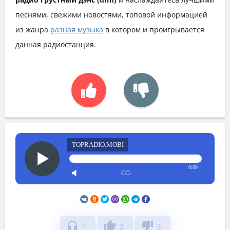
песнями, свежими новостями, топовой информацией
из жанра
разная музыка
в котором и проигрывается
данная радиостанция.
TOPRADIO.MOBI
0:00
headphones
thumb_up
thumb_down
1
2
3