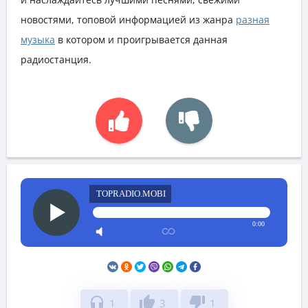
новостями, топовой информацией из жанра
разная
музыка
в котором и проигрывается данная
радиостанция.
TOPRADIO.MOBI
0:00
headphones
thumb_up
thumb_down
1
3
1