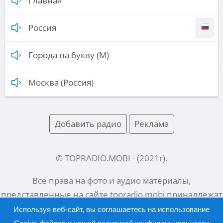
Главная
Россия
Города на букву (М)
Москва (Россия)
Добавить радио
Реклама
© TOPRADIO.MOBI
- (
2021
г).
Все права на фото и аудио материалы,
представленные на сайте
topradio.mobi
принадлежат
их законным владельцам.
Используя веб-сайт, вы соглашаетесь на использование