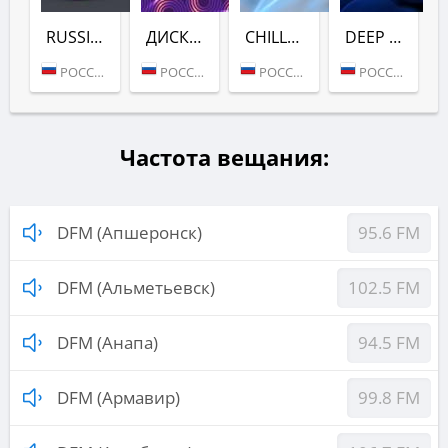
RUSSIAN DANCE (DFM)
ДИСКАЧ 90-Х (DFM)
CHILL (DFM)
DEEP (DFM)
РОССИЯ (МОСКВА)
РОССИЯ (МОСКВА)
РОССИЯ (МОСКВА)
РОССИЯ (МОСКВА)
Частота вещания:
DFM (Апшеронск)
95.6 FM
DFM (Альметьевск)
102.5 FM
DFM (Анапа)
94.5 FM
DFM (Армавир)
99.8 FM