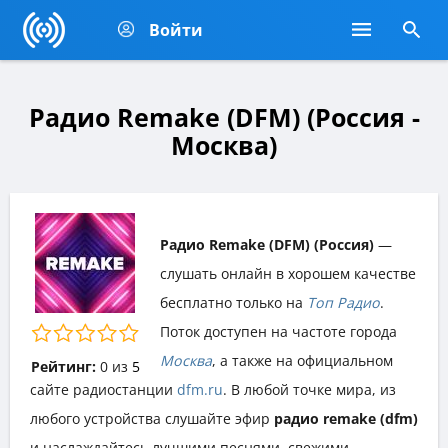
Войти
Радио Remake (DFM) (Россия -
Москва)
Радио Remake (DFM) (Россия)
—
слушать онлайн в хорошем качестве
бесплатно только на
Топ Радио
.
Поток доступен на частоте города
Москва
, а также на официальном
Рейтинг:
0
из
5
сайте радиостанции
dfm.ru
. В любой точке мира, из
любого устройства слушайте эфир
радио remake (dfm)
и наслаждайтесь лучшими песнями, свежими