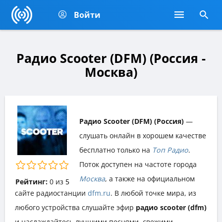
Войти
Радио Scooter (DFM) (Россия -
Москва)
Радио Scooter (DFM) (Россия)
—
слушать онлайн в хорошем качестве
бесплатно только на
Топ Радио
.
Поток доступен на частоте города
Москва
, а также на официальном
Рейтинг:
0
из
5
сайте радиостанции
dfm.ru
. В любой точке мира, из
любого устройства слушайте эфир
радио scooter (dfm)
и наслаждайтесь лучшими песнями, свежими