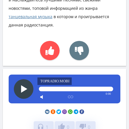
новостями, топовой информацией из жанра
танцевальная музыка
в котором и проигрывается
данная радиостанция.
TOPRADIO.MOBI
0:00
headphones
thumb_up
thumb_down
1
0
0