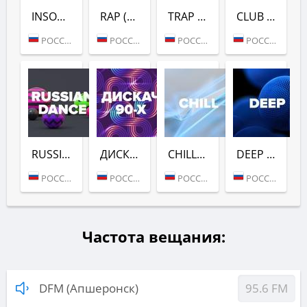
INSOMNIA (DFM)
RAP (DFM)
TRAP (DFM)
CLUB (DFM)
РОССИЯ (МОСКВА)
РОССИЯ (МОСКВА)
РОССИЯ (МОСКВА)
РОССИЯ (МОСКВА)
RUSSIAN DANCE (DFM)
ДИСКАЧ 90-Х (DFM)
CHILL (DFM)
DEEP (DFM)
РОССИЯ (МОСКВА)
РОССИЯ (МОСКВА)
РОССИЯ (МОСКВА)
РОССИЯ (МОСКВА)
Частота вещания:
DFM (Апшеронск)
95.6 FM