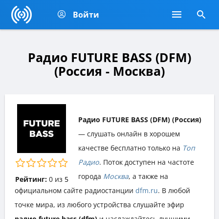
Войти
Радио FUTURE BASS (DFM)
(Россия - Москва)
Радио FUTURE BASS (DFM) (Россия)
— слушать онлайн в хорошем
качестве бесплатно только на
Топ
Радио
. Поток доступен на частоте
города
Москва
, а также на
Рейтинг:
0
из
5
официальном сайте радиостанции
dfm.ru
. В любой
точке мира, из любого устройства слушайте эфир
радио future bass (dfm)
и наслаждайтесь лучшими