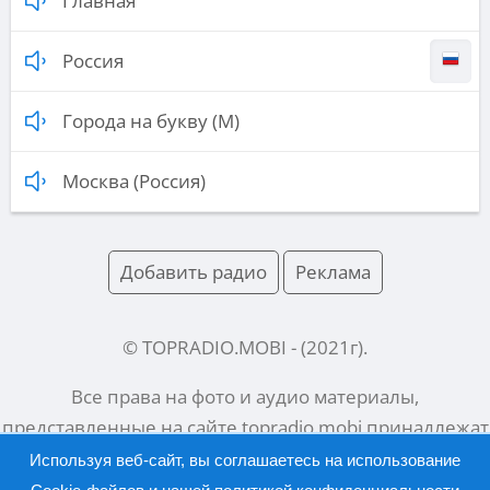
Главная
Россия
Города на букву (М)
Москва (Россия)
Добавить радио
Реклама
© TOPRADIO.MOBI
- (
2021
г).
Все права на фото и аудио материалы,
представленные на сайте
topradio.mobi
принадлежат
их законным владельцам.
Используя веб-сайт, вы соглашаетесь на использование