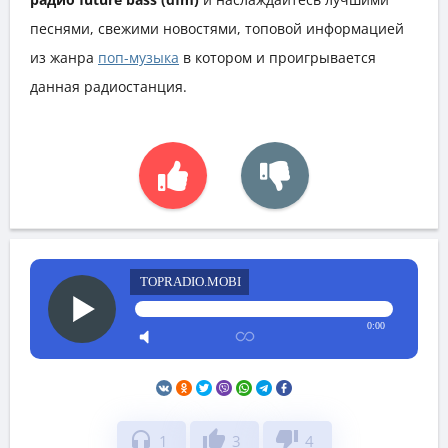
песнями, свежими новостями, топовой информацией
из жанра
поп-музыка
в котором и проигрывается
данная радиостанция.
TOPRADIO.MOBI
0:00
headphones
thumb_up
thumb_down
1
3
4