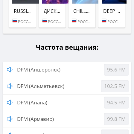
RUSSIAN DANCE (DFM)
ДИСКАЧ 90-Х (DFM)
CHILL (DFM)
DEEP (DFM)
РОССИЯ (МОСКВА)
РОССИЯ (МОСКВА)
РОССИЯ (МОСКВА)
РОССИЯ (МОСКВА)
Частота вещания:
DFM (Апшеронск)
95.6 FM
DFM (Альметьевск)
102.5 FM
DFM (Анапа)
94.5 FM
DFM (Армавир)
99.8 FM