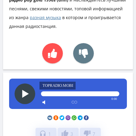
песнями, свежими новостями, топовой информацией
из жанра
разная музыка
в котором и проигрывается
данная радиостанция.
TOPRADIO.MOBI
0:00
headphones
thumb_up
thumb_down
1
3
7