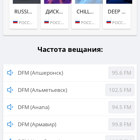
RUSSIAN DANCE (DFM)
ДИСКАЧ 90-Х (DFM)
CHILL (DFM)
DEEP (DFM)
РОССИЯ (МОСКВА)
РОССИЯ (МОСКВА)
РОССИЯ (МОСКВА)
РОССИЯ (МОСКВА)
Частота вещания:
DFM (Апшеронск)
95.6 FM
DFM (Альметьевск)
102.5 FM
DFM (Анапа)
94.5 FM
DFM (Армавир)
99.8 FM