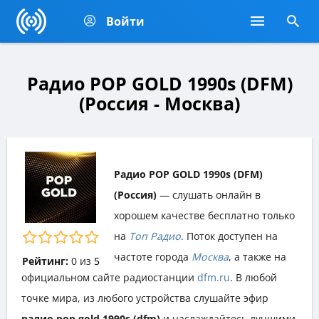
Войти
Радио POP GOLD 1990s (DFM)
(Россия - Москва)
Радио POP GOLD 1990s (DFM)
(Россия)
— слушать онлайн в
хорошем качестве бесплатно только
на
Топ Радио
. Поток доступен на
частоте города
Москва
, а также на
Рейтинг:
0
из
5
официальном сайте радиостанции
dfm.ru
. В любой
точке мира, из любого устройства слушайте эфир
радио pop gold 1990s (dfm)
и наслаждайтесь лучшими