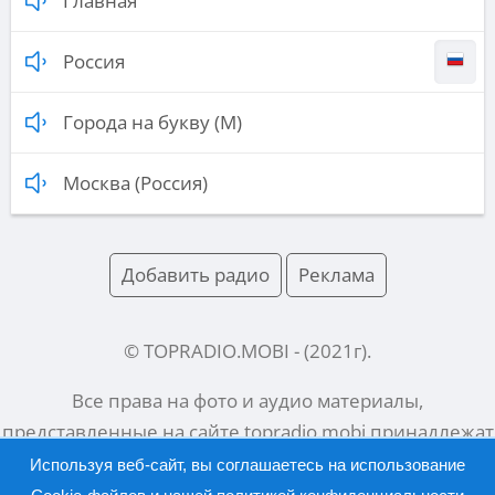
Главная
Россия
Города на букву (М)
Москва (Россия)
Добавить радио
Реклама
© TOPRADIO.MOBI
- (
2021
г).
Все права на фото и аудио материалы,
представленные на сайте
topradio.mobi
принадлежат
их законным владельцам.
Используя веб-сайт, вы соглашаетесь на использование