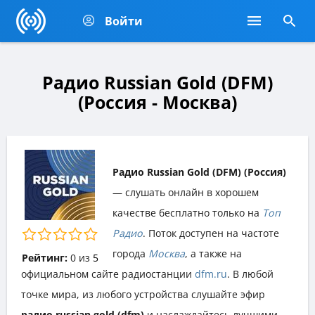
Войти
Радио Russian Gold (DFM)
(Россия - Москва)
Радио Russian Gold (DFM) (Россия)
— слушать онлайн в хорошем
качестве бесплатно только на
Топ
Радио
. Поток доступен на частоте
города
Москва
, а также на
Рейтинг:
0
из
5
официальном сайте радиостанции
dfm.ru
. В любой
точке мира, из любого устройства слушайте эфир
радио russian gold (dfm)
и наслаждайтесь лучшими