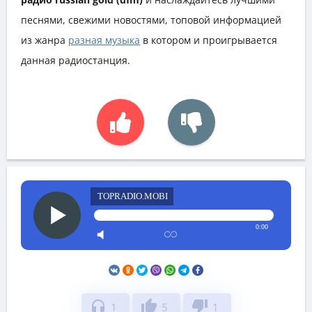
песнями, свежими новостями, топовой информацией
из жанра
разная музыка
в котором и проигрывается
данная радиостанция.
TOPRADIO.MOBI
0:00
headphones
thumb_up
thumb_down
1
5
1