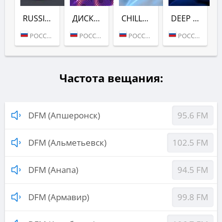
RUSSIAN DANCE (DFM)
ДИСКАЧ 90-Х (DFM)
CHILL (DFM)
DEEP (DFM)
РОССИЯ (МОСКВА)
РОССИЯ (МОСКВА)
РОССИЯ (МОСКВА)
РОССИЯ (МОСКВА)
Частота вещания:
DFM (Апшеронск)
95.6 FM
DFM (Альметьевск)
102.5 FM
DFM (Анапа)
94.5 FM
DFM (Армавир)
99.8 FM