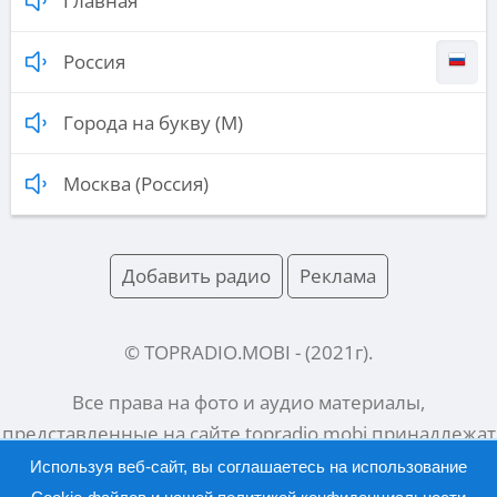
Главная
Россия
Города на букву (М)
Москва (Россия)
Добавить радио
Реклама
© TOPRADIO.MOBI
- (
2021
г).
Все права на фото и аудио материалы,
представленные на сайте
topradio.mobi
принадлежат
их законным владельцам.
Используя веб-сайт, вы соглашаетесь на использование