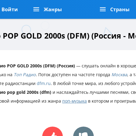
Войти
Жанры
Страны
 POP GOLD 2000s (DFM) (Россия - М
ио POP GOLD 2000s (DFM) (Россия)
— слушать онлайн в хороше
ько на
Топ Радио
. Поток доступен на частоте города
Москва
, а
те радиостанции
dfm.ru
. В любой точке мира, из любого устро
ио pop gold 2000s (dfm)
и наслаждайтесь лучшими песнями, св
овой информацией из жанра
поп-музыка
в котором и проигрыв