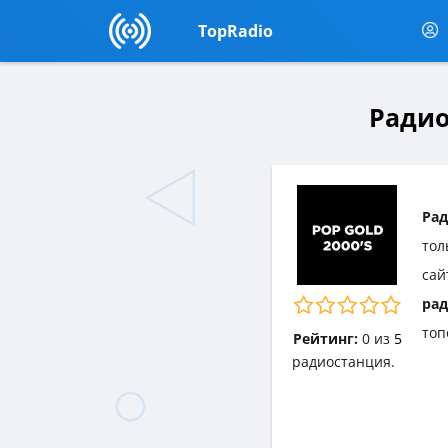
TopRadio
Радио
Рад
тол
сай
рад
топ
Рейтинг:
0
из
5
радиостанция.