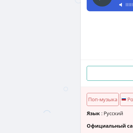
Поп-музыка
Ро
Язык
: Русский
Официальный са