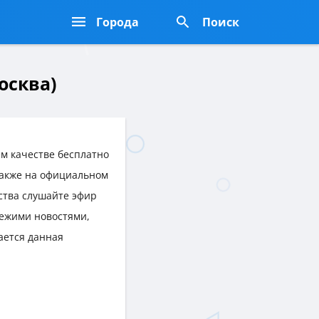
Города
Поиск
осква)
м качестве бесплатно
 также на официальном
йства слушайте эфир
ежими новостями,
ается данная